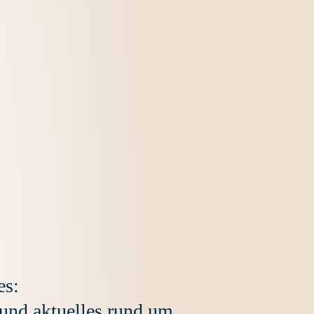
es:
 und aktuelles rund um