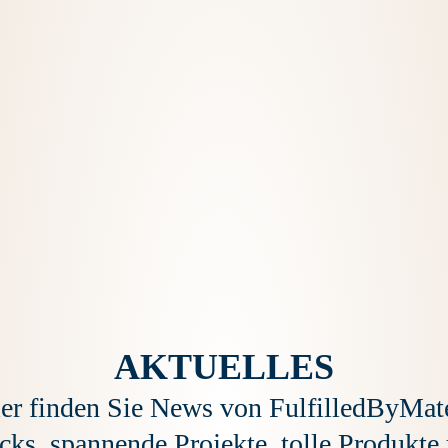
AKTUELLES
er finden Sie News von FulfilledByMat
cks, spannende Projekte, tolle Produkte