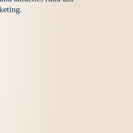
eting.